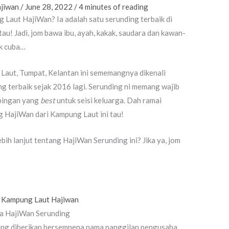
ajiwan
/
June 28, 2022
/
4 minutes of reading
Laut HajiWan? Ia adalah satu serunding terbaik di
au! Jadi, jom bawa ibu, ayah, kakak, saudara dan kawan-
ak cuba…
Laut, Tumpat, Kelantan ini sememangnya dikenali
g terbaik sejak 2016 lagi. Serunding ni memang wajib
mpingan yang
best
untuk seisi keluarga. Dah ramai
 HajiWan dari Kampung Laut ini tau!
h lanjut tentang HajiWan Serunding ini? Jika ya, jom
a HajiWan Serunding
ng diberikan bersempena nama panggilan pengusaha