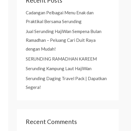
Recent Posts
c
f
h
Cadangan Pelbagai Menu Enak dan
o
f
Praktikal Bersama Serunding
r
o
Jual Serunding HajiWan Sempena Bulan
:
r
Ramadhan – Peluang Cari Duit Raya
:
dengan Mudah!
SERUNDING RAMADHAN KAREEM
Serunding Kampung Laut HajiWan
Serunding Daging Travel Pack | Dapatkan
Segera!
Recent Comments