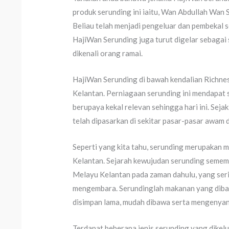
produk serunding ini iaitu, Wan Abdullah Wan S
Beliau telah menjadi pengeluar dan pembekal se
HajiWan Serunding juga turut digelar sebagai 
dikenali orang ramai.
HajiWan Serunding di bawah kendalian Richnes
Kelantan. Perniagaan serunding ini mendapat 
berupaya kekal relevan sehingga hari ini. Se
telah dipasarkan di sekitar pasar-pasar awam d
Seperti yang kita tahu, serunding merupakan 
Kelantan. Sejarah kewujudan serunding semem
Melayu Kelantan pada zaman dahulu, yang seri
mengembara. Serundinglah makanan yang dibaw
disimpan lama, mudah dibawa serta mengenya
Terdapat beberapa jenis serunding yang dikelu