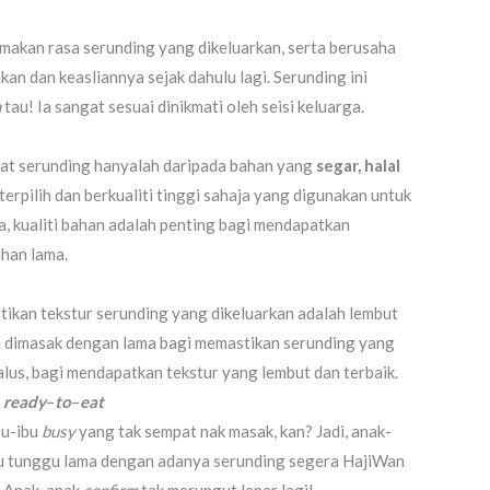
akan rasa serunding yang dikeluarkan, serta berusaha
n dan keasliannya sejak dahulu lagi. Serunding ini
m
tau! Ia sangat sesuai dinikmati oleh seisi keluarga.
t serunding hanyalah daripada bahan yang
segar, halal
terpilih dan berkualiti tinggi sahaja yang digunakan untuk
na, kualiti bahan adalah penting bagi mendapatkan
ahan lama.
kan tekstur serunding yang dikeluarkan adalah lembut
n dimasak dengan lama bagi memastikan serunding yang
alus, bagi mendapatkan tekstur yang lembut dan terbaik.
g
ready
–
to
–
eat
bu-ibu
busy
yang tak sempat nak masak, kan? Jadi, anak-
lu tunggu lama dengan adanya serunding segera HajiWan