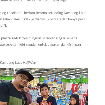
 … Anak-anak
confirm
tak merungut lapar lagi!
nding rosak atau berbau, kerana serunding Kampung Laut
tahan lama! Tidak perlu masuk peti ais dan hanya perlu
ilik.
 plastik untuk membungkus serunding agar senang
ing
sebegini lebih mudah untuk dimakan dan disimpan
 Kampung Laut HajiWan