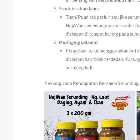
ini. Senang sikit kerja ibu-ibu nanti
Produk tahan lama
Tuan/Puan tak perlu risau jika seru
HajiWan sememangnya berkualiti dan 
disimpan di tempat kering pada suhu b
Packaging
selamat
Pengeluar turut menggunakan botol
disimpan dan tidak terdedah.
Packag
berulang kali.
Peluang Jana Pendapatan Bersama Serunding