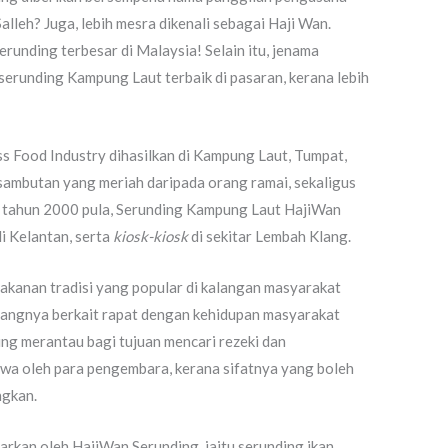
alleh? Juga, lebih mesra dikenali sebagai Haji Wan.
runding terbesar di Malaysia! Selain itu, jenama
serunding Kampung Laut terbaik di pasaran, kerana lebih
s Food Industry dihasilkan di Kampung Laut, Tumpat,
sambutan yang meriah daripada orang ramai, sekaligus
jak tahun 2000 pula, Serunding Kampung Laut HajiWan
i Kelantan, serta
kiosk-kiosk
di sekitar Lembah Klang.
makanan tradisi yang popular di kalangan masyarakat
angnya berkait rapat dengan kehidupan masyarakat
ng merantau bagi tujuan mencari rezeki dan
a oleh para pengembara, kerana sifatnya yang boleh
ngkan.
arkan oleh HajiWan Serunding, iaitu serunding ikan,