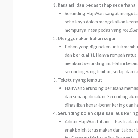
Rasa asli dan pedas tahap sederhana
Serunding HajiWan sangat mengutam
sebaiknya dalam mengekalkan keenaka
mempunyai rasa pedas yang
mediu
Menggunakan bahan segar
Bahan yang digunakan untuk membua
dan
berkualiti
. Hanya rempah ratus 
membuat serunding ini. Hal ini kera
serunding yang lembut, sedap dan t
Tekstur yang lembut
HajiWan Serunding berusaha memasti
dan senang dimakan. Serunding aka
dihasilkan benar-benar kering dan h
Serunding boleh dijadikan lauk kerin
Admin HajiWan faham … Pasti ada i
anak boleh terus makan dan tak per