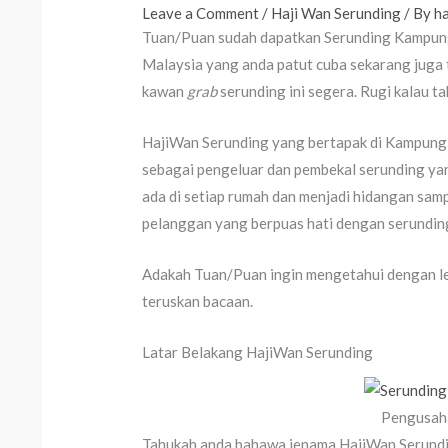
Leave a Comment
/
Haji Wan Serunding
/ By
h
Tuan/Puan sudah dapatkan Serunding Kampung 
Malaysia yang anda patut cuba sekarang juga t
kawan
grab
serunding ini segera. Rugi kalau t
HajiWan Serunding yang bertapak di Kampung 
sebagai pengeluar dan pembekal serunding yan
ada di setiap rumah dan menjadi hidangan sa
pelanggan yang berpuas hati dengan serunding
Adakah Tuan/Puan ingin mengetahui dengan lebi
teruskan bacaan.
Latar Belakang HajiWan Serunding
Pengusah
Tahukah anda bahawa jenama HajiWan Serundi